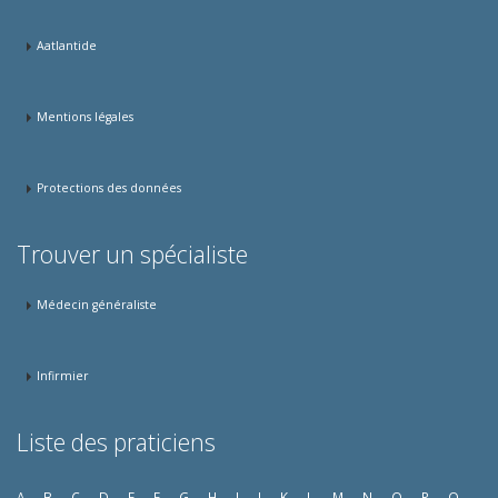
Aatlantide
Mentions légales
Protections des données
Trouver un spécialiste
Médecin généraliste
Infirmier
Liste des praticiens
A
B
C
D
E
F
G
H
I
J
K
L
M
N
O
P
Q